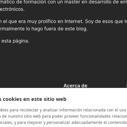
ormático de formación con un master en desarrollo de e
ectrónicos.
el que era muy prolífico en Internet. Soy de esos que t
ormalmente lo hago fuera de este blog.
 esta página.
Acerca de
Team
s cookies en este sitio web
History
Careers
ies para recolectar y analizar información relacionada con el uso
de nuestro sitio web para poder proveer funcionalidades relacio
ociales, y para mejorar y personalizar adecuadamente el contenido