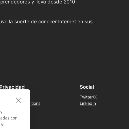
mprendedores y llevo desde 2010
uvo la suerte de conocer Internet en sus
Privacidad
Social
Privacy Policy
Twitter/X
Terms and Conditions
LinkedIn
Contact Us
 y
nadas con
 y