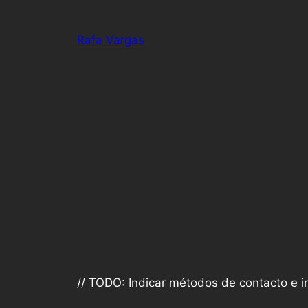
Saltar
al
Rafa Vargas
contenido
// TODO: Indicar métodos de contacto e in