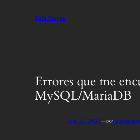
Saltar
al
Rafa Vargas
contenido
Errores que me enc
MySQL/MariaDB
Ene 24, 2024
—
rafavargas
por