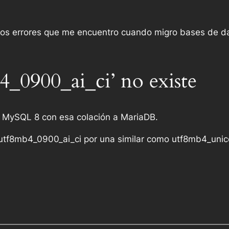
ellos errores que me encuentro cuando migro bases de d
4_0900_ai_ci’ no existe
 MySQL 8 con esa colación a MariaDB.
utf8mb4_0900_ai_ci
por una similar como
utf8mb4_unic