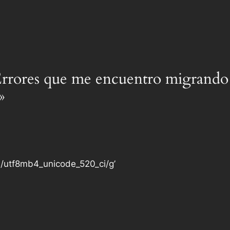
Errores que me encuentro migrando 
»
i/utf8mb4_unicode_520_ci/g’